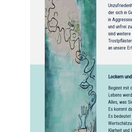
Unzufriedenh
der sich in 
in Aggressio
und unfrei zu
sind weitere
Trostpfläste
an unsere Er
Lockern und
Beginnt mit 
Lebens wer
Alles, was S
Es kommt dar
Es bedeutet 
Wertschätzun
Klarheit und